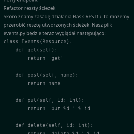
Refactor reszty ścieżek
Skoro znamy zasadę działania Flask-RESTful to możemy
przerobić resztę utworzonych ścieżek. Nasz plik
events.py będzie teraz wyglądał następująco:
class Events(Resource):

    def get(self):

        return 'get'

    def post(self, name):

        return name

    def put(self, id: int):

        return 'put %d ' % id

    def delete(self, id: int):

        return 'delete %d ' % id
