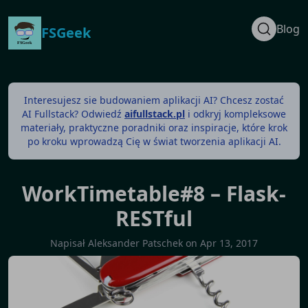
Blog
FSGeek
Interesujesz sie budowaniem aplikacji AI? Chcesz zostać
AI Fullstack? Odwiedź
aifullstack.pl
i odkryj kompleksowe
materiały, praktyczne poradniki oraz inspiracje, które krok
po kroku wprowadzą Cię w świat tworzenia aplikacji AI.
WorkTimetable#8 – Flask-
RESTful
Napisał
Aleksander Patschek
on
Apr 13, 2017