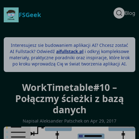
Blog
FSGeek
Interesujesz sie budowaniem aplikacji AI? Chcesz zostać
AI Fullstack? Odwiedź
aifullstack.pl
i odkryj kompleksowe
materiały, praktyczne poradniki oraz inspiracje, które krok
po kroku wprowadzą Cię w świat tworzenia aplikacji AI.
WorkTimetable#10 –
Połączmy ścieżki z bazą
danych
Napisał
Aleksander Patschek
on
Apr 29, 2017