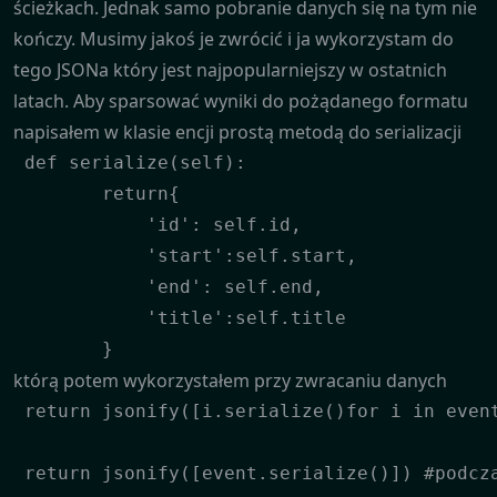
ścieżkach. Jednak samo pobranie danych się na tym nie
kończy. Musimy jakoś je zwrócić i ja wykorzystam do
tego JSONa który jest najpopularniejszy w ostatnich
latach. Aby sparsować wyniki do pożądanego formatu
napisałem w klasie encji prostą metodą do serializacji
 def serialize(self):

        return{

            'id': self.id,

            'start':self.start,

            'end': self.end,

            'title':self.title

        }
którą potem wykorzystałem przy zwracaniu danych
 return jsonify([i.serialize()for i in event
 return jsonify([event.serialize()]) #podcz