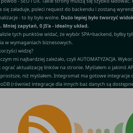
 powód - SEO i UX. Takie strony muszą się szybko ładować. 
a się załaduje, poleci request do backendu i zostaną wyren
alizacje - to by było wolne.
Dużo lepiej było tworzyć wido
 Mniej zapytań, 0 JS’a - idealny układ.
alizie tych punktów widać, że wybór SPA+backend, byłby tyl
ia w wymaganiach biznesowych.
 korzyści widzę?
 czym mi najbardziej zależało, czyli AUTOMATYZACJA. Wykor
k ograć aktualizację linków na stronie. Myślałem o jakimś API
o prostsze, niż myślałem. Integromat ma gotowe integracje
DB (również integracje dla innych baz danych są dostępne