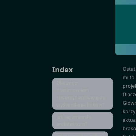
Index
Ostat
mi to
Dlaczego
proje
postanowiłem
Dlacz
stworzyć aplikację do
Główn
wyświetlania linków?
korzy
Jak się zmieniła
aktua
architektura?
brako