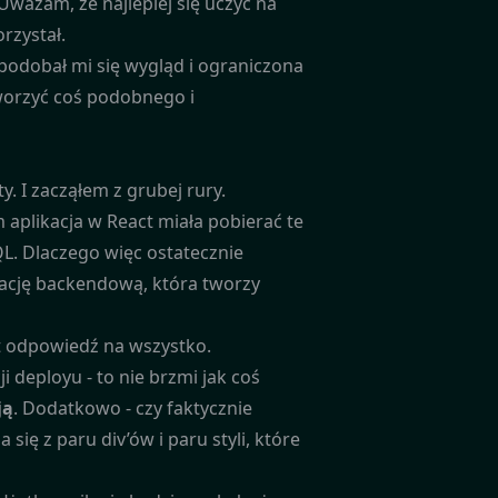
Uważam, że najlepiej się uczyć na
rzystał.
podobał mi się wygląd i ograniczona
worzyć coś podobnego i
 I zacząłem z grubej rury.
aplikacja w React miała pobierać te
QL. Dlaczego więc ostatecznie
kację backendową, która tworzy
est odpowiedź na wszystko.
 deployu - to nie brzmi jak coś
ją
. Dodatkowo - czy faktycznie
ię z paru div’ów i paru styli, które