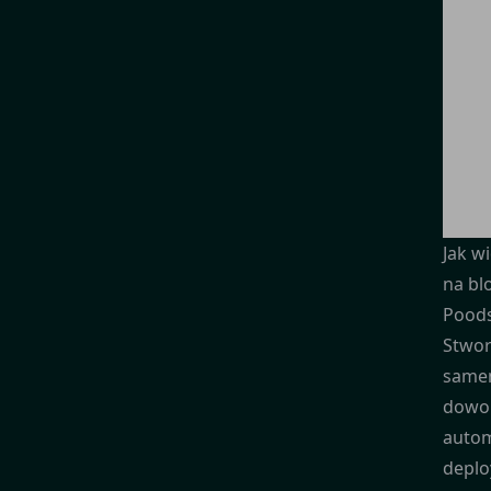
Jak w
na bl
Pood
Stwor
samem
dowol
autom
deplo