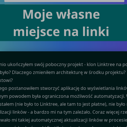
nio ukończyłem swój poboczny projekt - klon Linktree na p
 było? Dlaczego zmieniłem architekturę w środku projektu? 
ktowi?
ego postanowiłem stworzyć aplikację do wyświetlania link
ym powodem była ograniczona możliwość automatyzacji. W
stałem (nie było to Linktree, ale tam to jest płatne), nie by
lizacji linków - a bardzo mi na tym zależało. Coraz więcej r
wało mi takiej automatycznej aktualizacji linków w procesie