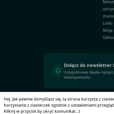
Minus
utrzy
możes
Linki:
Moja 
Githu
Dołącz do newsletter'
Cotygodniowa dawka najlepszy
developementu
Hej. Jak pewnie domyślasz się, ta strona korzysta z cias
korzystanie z ciasteczek zgodnie z ustawieniami przegląd
Polityka prywatności
Kliknij w przycisk by ukryć komunikat. :)