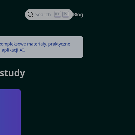
K
Search
Blog
 kompleksowe materiały, praktyczne
aplikacji AI.
 study