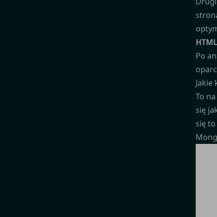
Drugi
stron
optym
HTML.
Po an
oparc
Jakie
To na
się ja
się t
Mongo