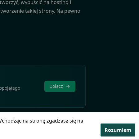
tworzyć, wypuścić na hosting i
stworzenie takiej strony. Na pewno
Dołącz
kopojętego
Wchodząc na stronę zgadzasz się na
Rozumiem
Ikony pochodzą z
Icons8