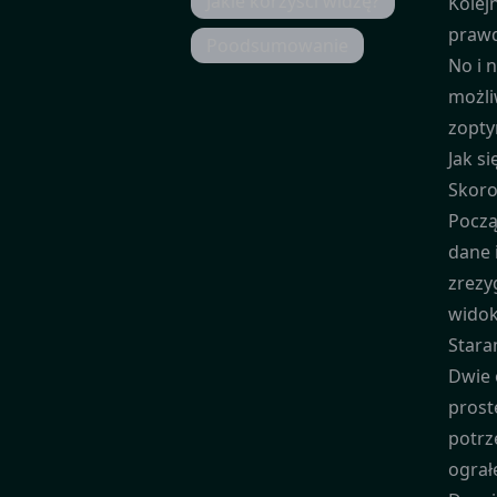
Jakie korzyści widzę?
Kolej
prawd
Poodsumowanie
No i 
możli
zopty
Jak si
Skoro
Począ
dane 
zrezy
widok
Stara
Dwie 
prost
potrz
ograł