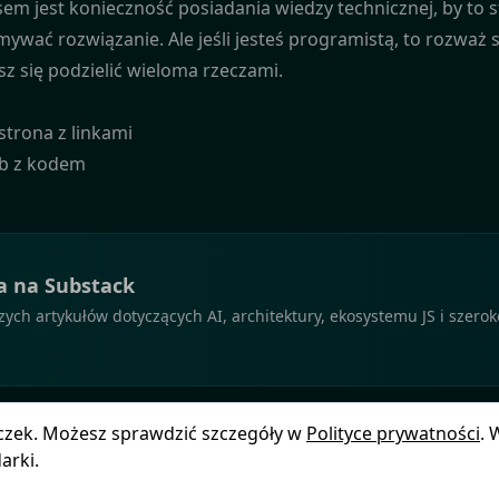
em jest konieczność posiadania wiedzy technicznej, by to s
mywać rozwiązanie. Ale jeśli jesteś programistą, to rozważ 
z się podzielić wieloma rzeczami.
strona z linkami
b z kodem
a na Substack
ch artykułów dotyczących AI, architektury, ekosystemu JS i szero
teczek. Możesz sprawdzić szczegóły w
Polityce prywatności
. 
arki.
© Copyright
2025
by
Blog FSGeek