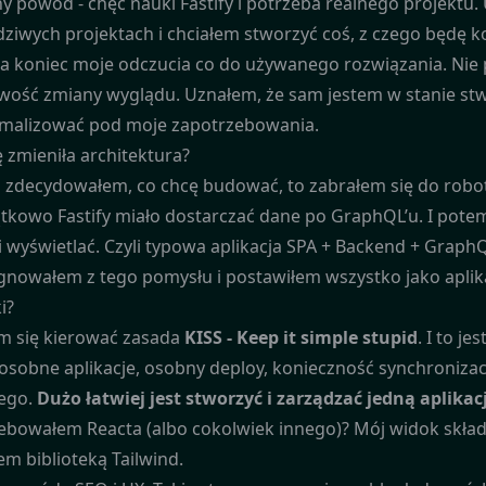
ny powód - chęć nauki Fastify i potrzeba realnego projektu. 
ziwych projektach i chciałem stworzyć coś, z czego będę ko
na koniec moje odczucia co do używanego rozwiązania. Nie 
wość zmiany wyglądu. Uznałem, że sam jestem w stanie st
malizować pod moje zapotrzebowania.
ę zmieniła architektura?
 zdecydowałem, co chcę budować, to zabrałem się do roboty.
tkowo Fastify miało dostarczać dane po GraphQL’u. I potem 
i wyświetlać. Czyli typowa aplikacja SPA + Backend + Graph
gnowałem z tego pomysłu i postawiłem wszystko jako apli
i?
m się kierować zasada
KISS - Keep it simple stupid
. I to j
osobne aplikacje, osobny deploy, konieczność synchronizacji
ego.
Dużo łatwiej jest stworzyć i zarządzać jedną aplikac
ebowałem Reacta (albo cokolwiek innego)? Mój widok składa s
em biblioteką Tailwind.