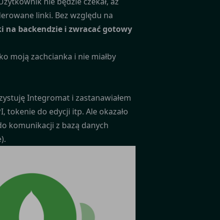
Użytkownik nie będzie czekał, aż
derowane linki. Bez względu na
ki na backendzie i zwracać gotowy
ko moją zachcianka i nie miałby
zystuję Integromat i zastanawiałem
, tokenie do edycji itp. Ale okazało
 do komunikacji z bazą danych
).