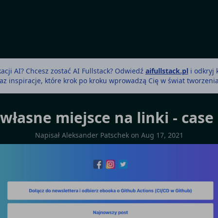
acji AI? Chcesz zostać AI Fullstack? Odwiedź
aifullstack.pl
i odkryj
az inspiracje, które krok po kroku wprowadzą Cię w świat tworzenia 
własne miejsce na linki - case
Napisał
Aleksander Patschek
on
Aug 17, 2021