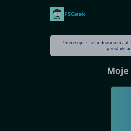
FSGeek
Interesujesz sie budowaniem aplik
poradniki or
Moje 