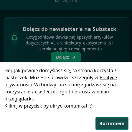
Mar 26, 2018
Dołącz do newsletter'a na Substack
Cotygodniowa dawka najlepszych artykułów
dotyczących AI, architektury, ekosystemu JS i
szerokopojętego developementu
Dołącz
Hej. Jak pewnie domyślasz się, ta strona korzysta z
ciasteczek. Możesz sprawdzić szczegóły w
Polityce
prywatności
. Wchodząc na stronę zgadzasz się na
korzystanie z ciasteczek zgodnie z ustawieniami
Polityka
© Copyright
2025
by
Blog
Ikony pochodzą z
przeglądarki.
prywatności
FSGeek
Icons8
Kliknij w przycisk by ukryć komunikat. :)
Rozumiem