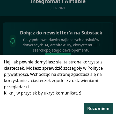
Integromat i Airtable
Jul 6, 2021
Dołącz do newsletter'a na Substack
Cotygodniowa dawka najlepszych artykułów
dotyczących AI, architektury, ekosystemu JS i
szerokopojętego developementu
Dołącz
Hej. Jak pewnie domyślasz się, ta strona korzysta z
ciasteczek. Możesz sprawdzić szczegóły w
Polityce
prywatności
. Wchodząc na stronę zgadzasz się na
korzystanie z ciasteczek zgodnie z ustawieniami
przeglądarki.
Polityka
© Copyright
2025
by
Blog
Ikony pochodzą z
Kliknij w przycisk by ukryć komunikat. :)
prywatności
FSGeek
Icons8
Rozumiem