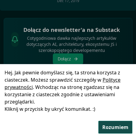
Dec 17, 2019
Dołącz do newsletter'a na Substack
Cotygodniowa dawka najlepszych artykułów
dotyczących AI, architektury, ekosystemu JS i
szerokopojętego developementu
Dołącz
Hej. Jak pewnie domyślasz się, ta strona korzysta z
ciasteczek. Możesz sprawdzić szczegóły w
Polityce
prywatności
. Wchodząc na stronę zgadzasz się na
korzystanie z ciasteczek zgodnie z ustawieniami
Polityka
© Copyright
2025
by
Blog
Ikony pochodzą z
przeglądarki.
prywatności
FSGeek
Icons8
Kliknij w przycisk by ukryć komunikat. :)
Rozumiem