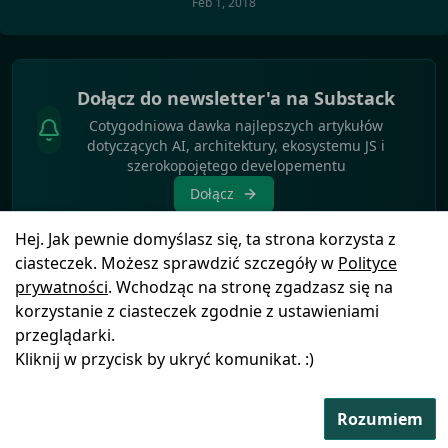
Feb 1, 2018
Dołącz do newsletter'a na Substack
Cotygodniowa dawka najlepszych artykułów
dotyczących AI, architektury, ekosystemu JS i
szerokopojętego developementu
Dołącz
Hej. Jak pewnie domyślasz się, ta strona korzysta z
ciasteczek. Możesz sprawdzić szczegóły w
Polityce
prywatności
. Wchodząc na stronę zgadzasz się na
korzystanie z ciasteczek zgodnie z ustawieniami
Polityka
© Copyright
2025
by
Blog
Ikony pochodzą z
przeglądarki.
prywatności
FSGeek
Icons8
Kliknij w przycisk by ukryć komunikat. :)
Rozumiem