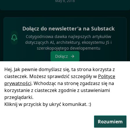
May 8, 2018
Dołącz do newsletter'a na Substack
Cotygodniowa dawka najlepszych artykułów
dotyczących AI, architektury, ekosystemu JS i
szerokopojętego developementu
Dołącz
Hej. Jak pewnie domyślasz się, ta strona korzysta z
ciasteczek. Możesz sprawdzić szczegóły w
Polityce
prywatności
. Wchodząc na stronę zgadzasz się na
korzystanie z ciasteczek zgodnie z ustawieniami
Polityka
© Copyright
2025
by
Blog
Ikony pochodzą z
przeglądarki.
prywatności
FSGeek
Icons8
Kliknij w przycisk by ukryć komunikat. :)
Rozumiem