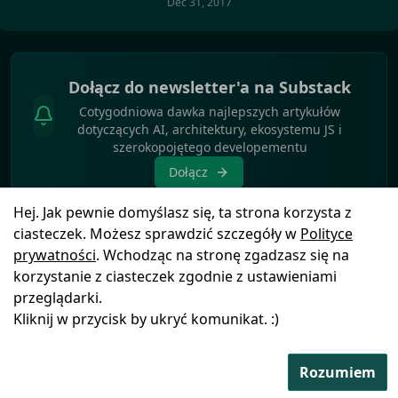
Dec 31, 2017
Dołącz do newsletter'a na Substack
Cotygodniowa dawka najlepszych artykułów
dotyczących AI, architektury, ekosystemu JS i
szerokopojętego developementu
Dołącz
Hej. Jak pewnie domyślasz się, ta strona korzysta z
ciasteczek. Możesz sprawdzić szczegóły w
Polityce
prywatności
. Wchodząc na stronę zgadzasz się na
korzystanie z ciasteczek zgodnie z ustawieniami
Polityka
© Copyright
2025
by
Blog
Ikony pochodzą z
przeglądarki.
prywatności
FSGeek
Icons8
Kliknij w przycisk by ukryć komunikat. :)
Rozumiem