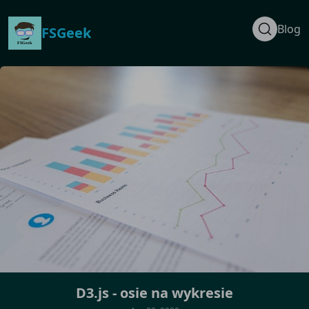
Blog
FSGeek
D3.js - osie na wykresie